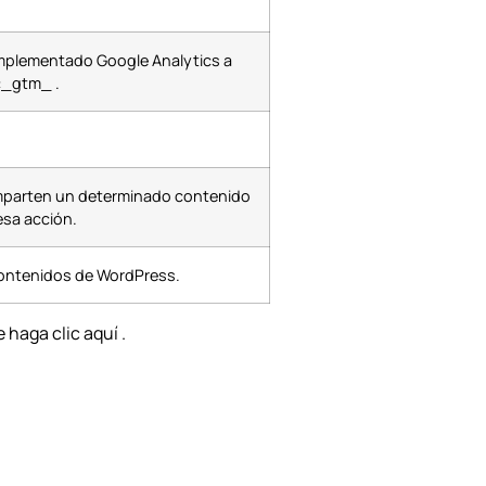
s implementado Google Analytics a
_dc_gtm_
.
omparten un determinado contenido
esa acción.
 contenidos de WordPress.
le
haga clic aquí
.