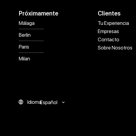
Próximamente
Clientes
Málaga
Tu Experiencia
Empresas
Berlin
Contacto
Paris
Sobre Nosotros
Milan
Idioma
Español
English