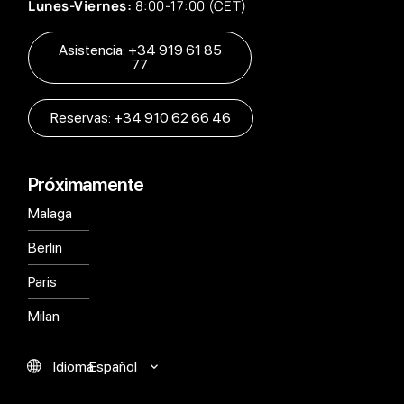
Lunes-Viernes:
8:00-17:00 (CET)
Asistencia: +34 919 61 85
77
Reservas: +34 910 62 66 46
Próximamente
Malaga
Berlin
Paris
Milan
Español
Idioma
English