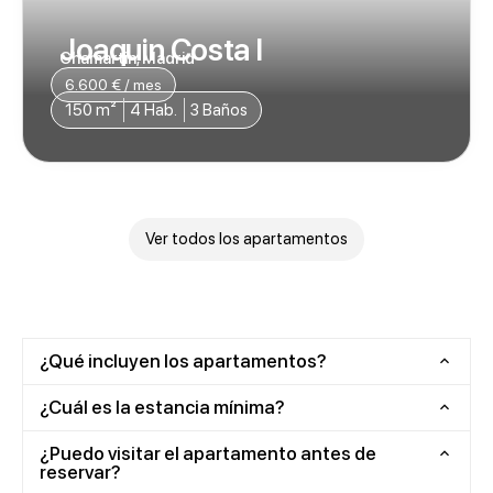
Joaquin Costa I
Chamartin, Madrid
6.600 € / mes
150 m²
4 Hab.
3 Baños
Ver todos los apartamentos
¿Qué incluyen los apartamentos?
¿Cuál es la estancia mínima?
¿Puedo visitar el apartamento antes de
reservar?