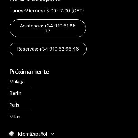
Lunes-Viernes:
8:00-17:00 (CET)
Asistencia: +34 919 61 85
77
Reservas: +34 910 62 66 46
Próximamente
Malaga
Berlin
Paris
Milan
Español
Idioma
English