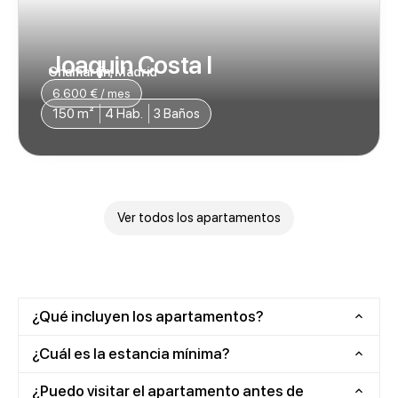
Joaquin Costa I
Chamartin, Madrid
6.600 € / mes
150 m²
4 Hab.
3 Baños
Ver todos los apartamentos
¿Qué incluyen los apartamentos?
¿Cuál es la estancia mínima?
¿Puedo visitar el apartamento antes de