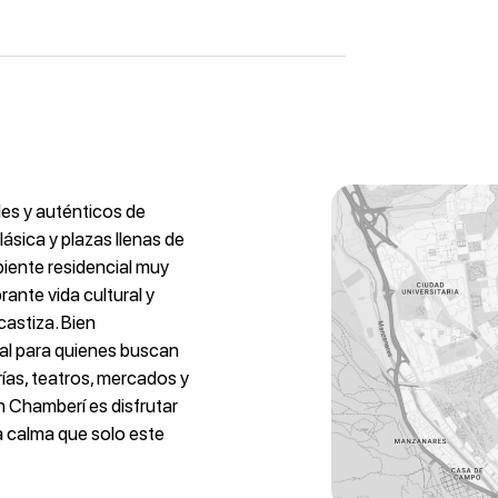
les y auténticos de
lásica y plazas llenas de
biente residencial muy
rante vida cultural y
castiza. Bien
eal para quienes buscan
rías, teatros, mercados y
n Chamberí es disfrutar
la calma que solo este