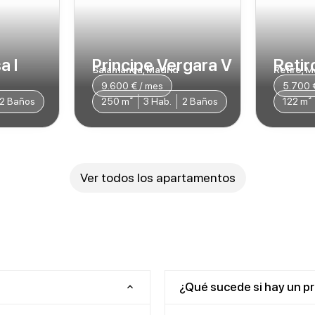
a I
Principe Vergara V
Retiro
Salamanca, Madrid
Retiro, M
9.600 € / mes
5.700 
2 Baños
250 m²
3 Hab.
2 Baños
122 m²
Ver todos los apartamentos
¿Qué sucede si hay un p