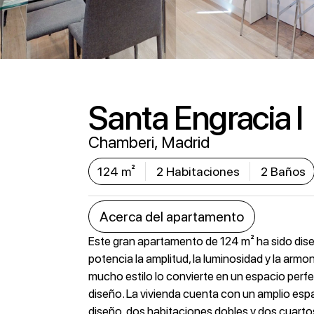
Santa Engracia I
Chamberi, Madrid
124 m²
2 Habitaciones
2 Baños
Acerca del apartamento
Este gran apartamento de 124 m² ha sido dise
potencia la amplitud, la luminosidad y la armon
mucho estilo lo convierte en un espacio per
diseño. La vivienda cuenta con un amplio esp
diseño, dos habitaciones dobles y dos cuartos