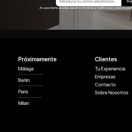
Su
Al suscribirte aceptas nuestros términos y condiciones y nuestra polí
Próximamente
Clientes
Málaga
Tu Experiencia
Empresas
Berlin
Contacto
Paris
Sobre Nosotros
Milan