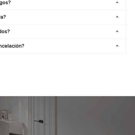
agos?
va?
dos?
ancelación?